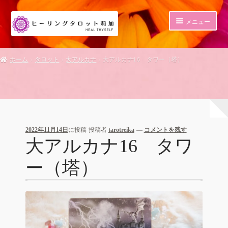
ナ
コ
メニュー
ビ
ン
ゲ
テ
HOME
ー
ン
ホーム
タロット
大アルカナ
大アルカナ16 タワー（塔）
シ
ツ
ショップ
ョ
へ
ン
ス
セッション
へ
キ
ス
ッ
ITレッスン・サポート
キ
プ
ッ
2022年11月14日
に投稿
投稿者
tarotreika
—
コメントを残す
プ
大アルカナ16 タワ
サイト制作
ー（塔）
ブログ
マイアカウント
メルマガ登録