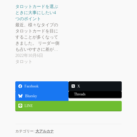
タロットカードを選ぶ
ときに大事にしたい4
つのポイント
最近、様々なタイプの
タロットカードを目に
することが多くなって
きました。 リーダー側
も占いやすさに差が…
2022年10月6日
タロット
Facebook
X
Threads
Bluesky
LINE
カテゴリー:
大アルカナ