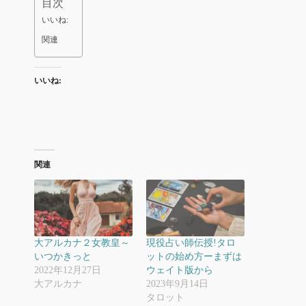
目次
いいね:
関連
いいね:
関連
大アルカナ２女教皇～
現役占い師伝授!タロ
いつかきっと
ットの始め方ーまずは
2022年12月27日
ウェイト版から
大アルカナ
2023年9月14日
タロット