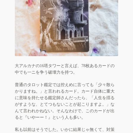
お買い物カゴ
お問い合わせ
Q & A
サイトマップ
大アルカナの16塔タワーと言えば、78枚あるカードの
中でも一ニを争う破壊力を持つ。
普通のタロット鑑定では控えめに言っても「少々散ら
かりますね。」と言われるカード。カード自体に重大
に意味を持たせる鑑定師さんだったら、「人生を揺る
がすような、とてつもないことが起こりますよ。」な
んて言われかねない。そんなわけで、このカードが出
ると『いやーー！』という人も多い。
私も以前はそうでした。いかに結果じゃ無くて、対策