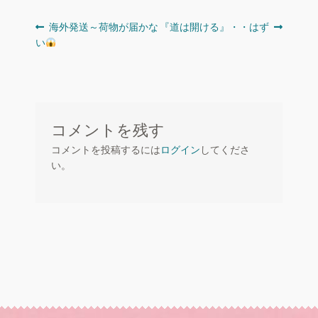
投
前
次
海外発送～荷物が届かな
『道は開ける』・・はず
の
の
い
稿
投
投
ナ
稿:
稿:
ビ
ゲ
コメントを残す
ー
コメントを投稿するには
ログイン
してくださ
シ
い。
ョ
ン