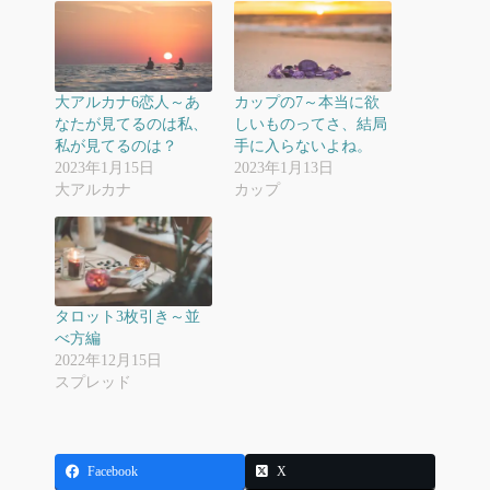
大アルカナ6恋人～あ
カップの7～本当に欲
なたが見てるのは私、
しいものってさ、結局
私が見てるのは？
手に入らないよね。
2023年1月15日
2023年1月13日
大アルカナ
カップ
タロット3枚引き～並
べ方編
2022年12月15日
スプレッド
Facebook
X