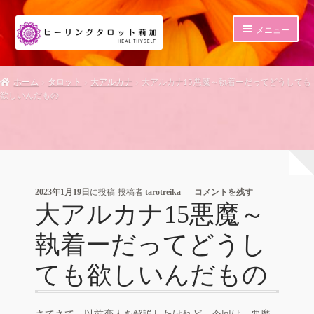
ナ
コ
メニュー
ビ
ン
ゲ
テ
HOME
ー
ン
ホーム
タロット
大アルカナ
大アルカナ15悪魔～執着ーだってどうしても
シ
ツ
欲しいんだもの
ショップ
ョ
へ
ン
ス
セッション
へ
キ
ス
ッ
ITレッスン・サポート
キ
プ
ッ
プ
2023年1月19日
に投稿
投稿者
tarotreika
—
コメントを残す
サイト制作
大アルカナ15悪魔～
ブログ
執着ーだってどうし
マイアカウント
ても欲しいんだもの
メルマガ登録