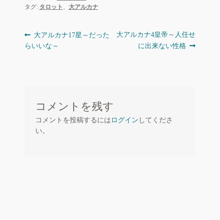
タグ:
タロット
、
大アルカナ
投
前
次
大アルカナ4皇帝～人任せ
大アルカナ17星～だった
の
の
らいいな～
に出来ない性格
稿
投
投
ナ
稿:
稿:
ビ
ゲ
コメントを残す
ー
コメントを投稿するには
ログイン
してくださ
シ
い。
ョ
ン