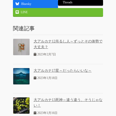
Threads
Bluesky
LINE
関連記事
大アルカナ12吊るし人～ずっとその体勢で
大丈夫？
2023年2月7日
大アルカナ17星～だったらいいな～
2023年1月18日
大アルカナ13死神～違う違う、そうじゃな
い！
2023年1月16日