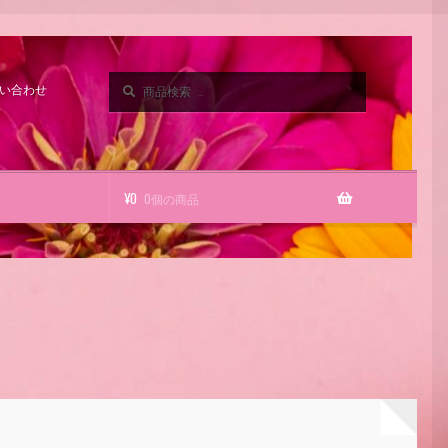
検
検
い合わせ
索
索
対
象:
¥
0
0個の商品