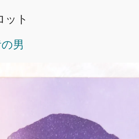
ロット
昔の男