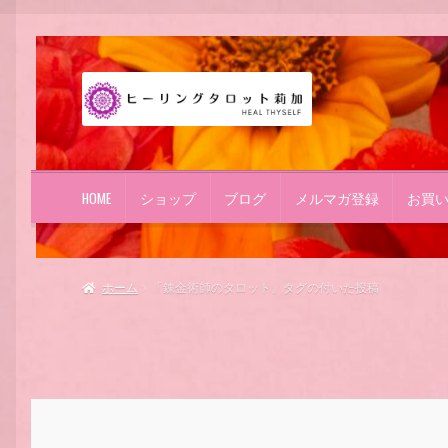
ナ
コ
ビ
ン
ゲ
テ
ー
ン
シ
ツ
ョ
へ
HOME
ショップ
ブログ
メルマガ登録
お買
ン
ス
へ
キ
ス
ッ
キ
プ
ホーム
「錬金術師のタロット」タグの付いた投稿
ッ
プ