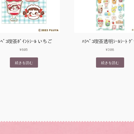
ﾗﾍﾟｺ喫茶ﾎﾟｲﾝﾄｼｰﾙ いちご
ﾊﾗﾍﾟｺ喫茶透明ｼｰﾙｼｰﾄ ｸﾞ
¥
605
¥
308
続きを読む
続きを読む