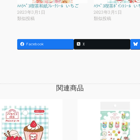
ﾊﾊﾗﾍﾟｺ喫茶和紙ﾌﾚｰｸｼｰﾙ いちご
ﾊﾗﾍﾟｺ喫茶ﾎﾟｲﾝﾄｼｰﾙ 
2023年3月1日
2023年3月1日
類似投稿
類似投稿
Facebook
X
関連商品