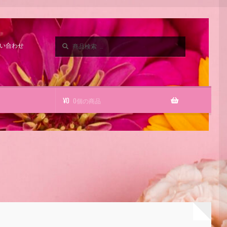
検
検
い合わせ
索
索
対
象:
¥
0
0個の商品