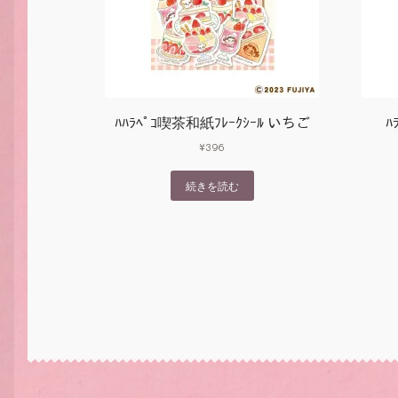
ﾊﾊﾗﾍﾟｺ喫茶和紙ﾌﾚｰｸｼｰﾙ いちご
ﾊ
¥
396
続きを読む