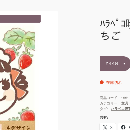
ﾊﾗﾍﾟ
ちご
¥
440
在庫切れ
商品コード:
1001
カテゴリー:
文具
タグ:
ハラペコ喫
共有:
X