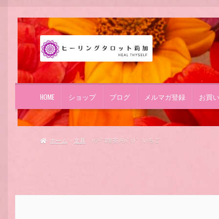
ナ
コ
ビ
ン
ゲ
テ
ー
ン
シ
ツ
ョ
へ
HOME
ショップ
ブログ
メルマガ登録
お買
ン
ス
へ
キ
ス
ッ
キ
プ
ホーム
文具
ﾊﾗﾍﾟｺ喫茶ﾒﾓﾊﾟｯﾄﾞ いちご
ッ
プ