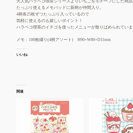
大人気ハラペコ喫茶シリーズよりいちごをモチーフにした商品
たっぷり使えるメモパッドに新柄が仲間入り。
4柄各25枚ずつたっぷり入っているので
気軽に使えるのも嬉しいポイント！
ハラペコ喫茶のイチゴを使ったメニューが散りばめられていま
メモ：100枚綴り(4柄アソート) H90×W80×D11mm
いいね:
関連