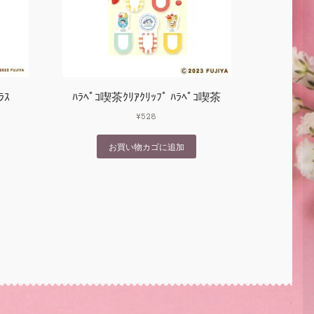
ﾗｽ
ﾊﾗﾍﾟｺ喫茶ｸﾘｱｸﾘｯﾌﾟ ﾊﾗﾍﾟｺ喫茶
¥
528
お買い物カゴに追加