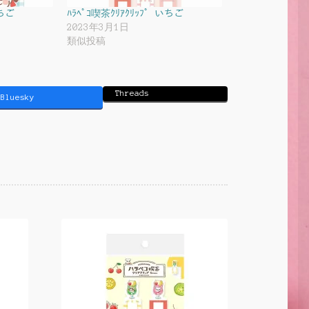
いちご
ﾊﾗﾍﾟｺ喫茶ｸﾘｱｸﾘｯﾌﾟ いちご
2023年3月1日
類似投稿
Threads
Bluesky