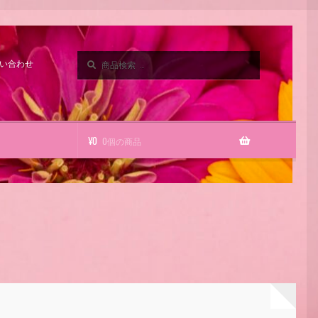
検
検
い合わせ
索
索
対
象:
¥
0
0個の商品