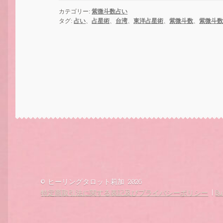
カテゴリー:
紫微斗数占い
タグ:
占い
、
占星術
、
台湾
、
東洋占星術
、
紫微斗数
、
紫微斗
© ヒーリングタロット莉加 2026
特定商取引法に関する表記及びプライバシーポリシー
Bu