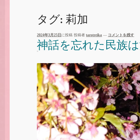
タグ:
莉加
2024年3月25日
に投稿
投稿者
tarotreika
—
コメントを残す
神話を忘れた民族は