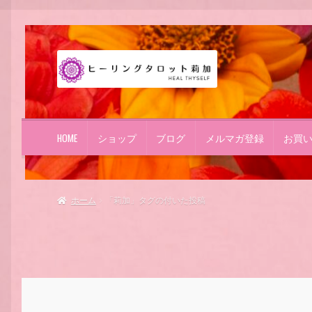
ナ
コ
ビ
ン
ゲ
テ
ー
ン
シ
ツ
ョ
へ
HOME
ショップ
ブログ
メルマガ登録
お買
ン
ス
へ
キ
ス
ッ
キ
プ
ホーム
「莉加」タグの付いた投稿
ッ
プ