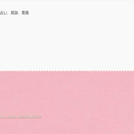
数占い
、
莉加
、
香港
ilt with WooCommerce
.